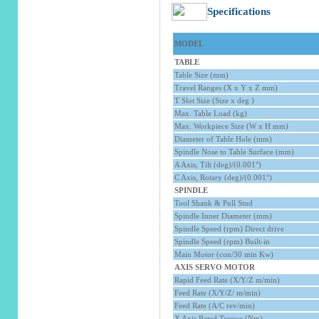
Specifications
MODEL
TABLE
Table Size (mm)
Travel Ranges (X x Y x Z mm)
T Slot Size (Size x deg )
Max. Table Load (kg)
Max. Workpiece Size (W x H mm)
Diameter of Table Hole (mm)
Spindle Nose to Table Surface (mm)
A Axis, Tilt (deg)/(
0.001°
)
C Axis, Rotary (deg)/(
0.001°
)
SPINDLE
Tool Shank & Pull Stud
Spindle Inner Diameter (mm)
Spindle Speed (rpm) Direct drive
Spindle Speed (rpm) Built-in
Main Motor (con/30 min Kw)
AXIS SERVO MOTOR
Rapid Feed Rate (X/Y/Z m/min)
Feed Rate (X/Y/Z/ m/min)
Feed Rate (A/C rev/min)
X Axis Rated Torque (Nm)