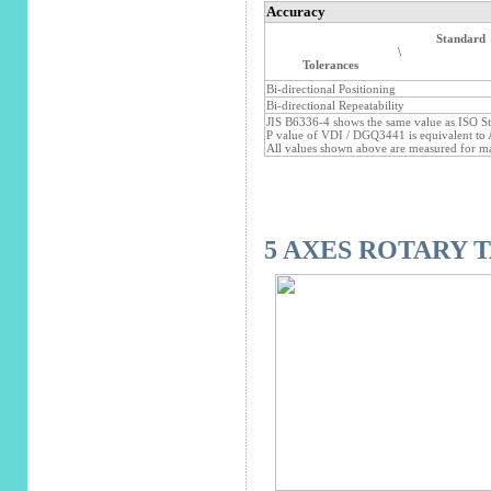
Accuracy
Standard
\
Tolerances
Bi-directional Positioning
Bi-directional Repeatability
JIS B6336-4 shows the same value as ISO S
P value of VDI / DGQ3441 is equivalent to 
All values shown above are measured for ma
5 AXES ROTARY 