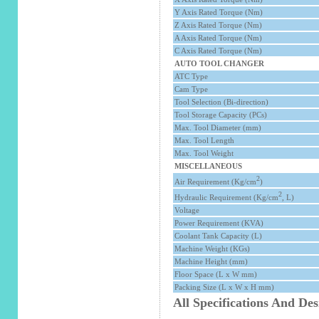
Y Axis Rated Torque (Nm)
Z Axis Rated Torque (Nm)
A Axis Rated Torque (Nm)
C Axis Rated Torque (Nm)
AUTO TOOL CHANGER
ATC Type
Cam Type
Tool Selection (Bi-direction)
Tool Storage Capacity (PCs)
Max. Tool Diameter (mm)
Max. Tool Length
Max. Tool Weight
MISCELLANEOUS
2
Air Requirement (Kg/cm
)
2
Hydraulic Requirement (Kg/cm
, L)
Voltage
Power Requirement (KVA)
Coolant Tank Capacity (L)
Machine Weight (KGs)
Machine Height (mm)
Floor Space (L x W mm)
Packing Size (L x W x H mm)
All Specifications And De