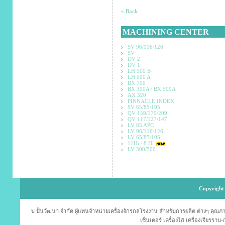
« Back
MACHINING CENTER
SV 96/116/126
SV
DV 2
DV 1
LH 500 B
LH 500 A
BX 700
BX 300A / BX 500A
AX 320
PINNACLE INDEX
SV 65/85/105
QV 159/179/209
QV 117/127/147
LV 85 APC
LV 96/116/126
LV 65/85/105
11Hi / 8 Hi
LV 300/500
Copyright 
บ ปั้นวัฒนา จำกัด ผู้แทนจำหน่ายเครื่องจักรกลโรงงาน สำหรับการผลิต ต่างๆ คุณภาพม
เซ็นเตอร์ เครื่องไส เครื่องเจียรราบ