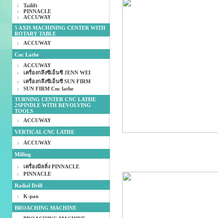
Tailift
PINNACLE
ACCUWAY
5 AXIS MACHINING CENTER WITH
ROTARY TABLE
ACCUWAY
Cnc Lathe
ACCUWAY
เครื่องกลึงซีเอ็นซี JENN WEI
เครื่องกลึงซีเอ็นซี SUN FIRM
SUN FIRM Cnc lathe
TURNING CENTER CNC LATHE
2SPINDLE WITH REVOLVING
TOOLS
ACCUWAY
VERTICAL CNC LATHE
ACCUWAY
Milling
เครื่องมิลลิ่ง PINNACLE
PINNACLE
Radial Drill
K-pan
BROACHING MACHINE