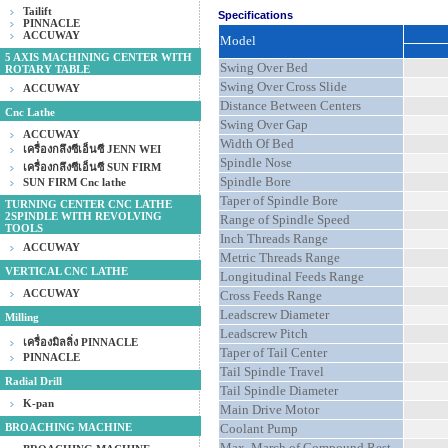
Tailift
Specifications
PINNACLE
ACCUWAY
Model
5 AXIS MACHINING CENTER WITH
Swing Over Bed
ROTARY TABLE
Swing Over Cross Slide
ACCUWAY
Distance Between Centers
Cnc Lathe
Swing Over Gap
ACCUWAY
Width Of Bed
เครื่องกลึงซีเอ็นซี JENN WEI
Spindle Nose
เครื่องกลึงซีเอ็นซี SUN FIRM
Spindle Bore
SUN FIRM Cnc lathe
Taper of Spindle Bore
TURNING CENTER CNC LATHE
2SPINDLE WITH REVOLVING
Range of Spindle Speed
TOOLS
Inch Threads Range
ACCUWAY
Metric Threads Range
VERTICAL CNC LATHE
Longitudinal Feeds Range
ACCUWAY
Cross Feeds Range
Leadscrew Diameter
Milling
Leadscrew Pitch
เครื่องมิลลิ่ง PINNACLE
Taper of Tail Center
PINNACLE
Tail Spindle Travel
Radial Drill
Tail Spindle Diameter
K-pan
Main Drive Motor
BROACHING MACHINE
Coolant Pump
Max. March of Compound Rest