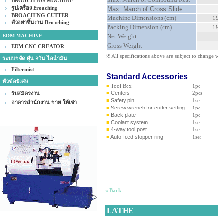
BROACHING MACHINE
รูปเครื่อง Broaching
Max. March of Cross Slide
BROACHING CUTTER
Machine Dimensions (cm)
19
ตัวอย่าชิ้นงาน Broaching
Packing Dimension (cm)
19
EDM MACHINE
Net Weight
Gross Weight
EDM CNC CREATOR
※ All specifications above are subject to change w
ระบบขจัด ฝุ่น ควัน ไอน้ำมัน
Filtermist
Standard Accessories
หัวข้อพิเศษ
■
Tool Box
1pc
■
Centers
2pcs
รับสมัครงาน
■
Safety pin
1set
อาคารสำนักงาน ขาย-ให้เช่า
■
Screw wrench for cutter setting
1pc
■
Back plate
1pc
■
Coolant system
1set
■
4-way tool post
1set
■
Auto-feed stopper ring
1set
« Back
LATHE