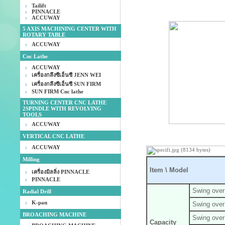
Tailift
PINNACLE
ACCUWAY
5 AXIS MACHINING CENTER WITH
ROTARY TABLE
ACCUWAY
Cnc Lathe
ACCUWAY
เครื่องกลึงซีเอ็นซี JENN WEI
เครื่องกลึงซีเอ็นซี SUN FIRM
SUN FIRM Cnc lathe
TURNING CENTER CNC LATHE
2SPINDLE WITH REVOLVING
TOOLS
ACCUWAY
VERTICAL CNC LATHE
ACCUWAY
Milling
Item \ Model
เครื่องมิลลิ่ง PINNACLE
PINNACLE
Swing over
Radial Drill
K-pan
Swing over 
BROACHING MACHINE
Swing over
Capacity