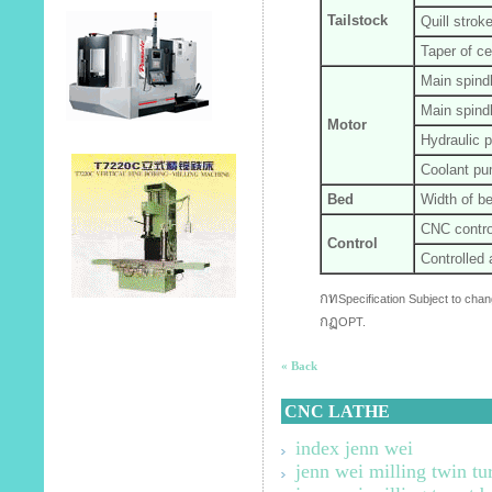
Tailstock
Quill strok
Taper of ce
Main spindl
Main spindl
Motor
Hydraulic 
Coolant p
Bed
Width of b
CNC control
Control
Controlled 
กท
Specification Subject to chan
กฏ
OPT.
« Back
CNC LATHE
index jenn wei
jenn wei milling twin tu