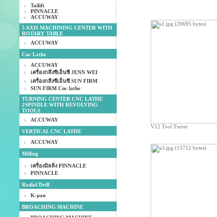
Tailift
PINNACLE
ACCUWAY
5 AXIS MACHINING CENTER WITH
ROTARY TABLE
ACCUWAY
Cnc Lathe
ACCUWAY
เครื่องกลึงซีเอ็นซี JENN WEI
เครื่องกลึงซีเอ็นซี SUN FIRM
SUN FIRM Cnc lathe
TURNING CENTER CNC LATHE
2SPINDLE WITH REVOLVING
TOOLS
ACCUWAY
V12 Tool Turret
VERTICAL CNC LATHE
ACCUWAY
Milling
เครื่องมิลลิ่ง PINNACLE
PINNACLE
Radial Drill
K-pan
BROACHING MACHINE