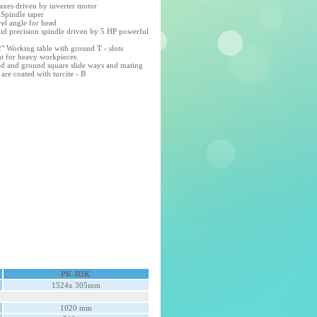
axes driven by inverter motor
Spindle taper
el angle for head
id precision spindle driven by 5 HP powerful
" Working table with ground T - slots
nt for heavy workpieces
d and ground square slide ways and mating
 are coated with turcite - B
PK-B3K
1524x 305mm
1020 mm