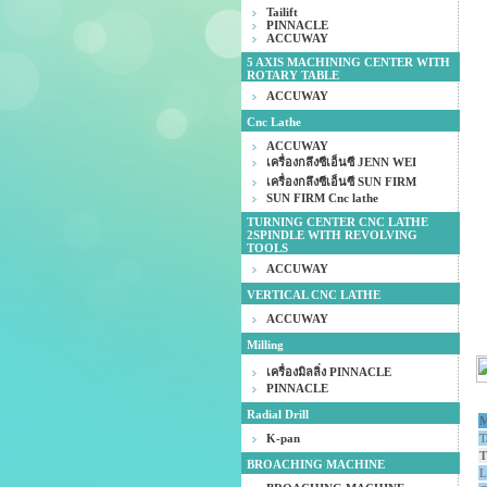
Tailift
PINNACLE
ACCUWAY
5 AXIS MACHINING CENTER WITH
ROTARY TABLE
ACCUWAY
Cnc Lathe
ACCUWAY
เครื่องกลึงซีเอ็นซี JENN WEI
เครื่องกลึงซีเอ็นซี SUN FIRM
SUN FIRM Cnc lathe
TURNING CENTER CNC LATHE
2SPINDLE WITH REVOLVING
TOOLS
ACCUWAY
VERTICAL CNC LATHE
ACCUWAY
Milling
เครื่องมิลลิ่ง PINNACLE
PINNACLE
Radial Drill
K-pan
T
T
BROACHING MACHINE
L