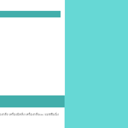
ง เครื่องมิลลิ่ง เครื่องกลึงcnc แมชชีนนิ่ง