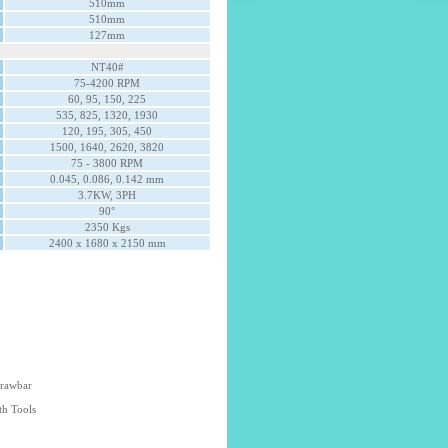
510mm
510mm
127mm
NT40#
75-4200 RPM
60, 95, 150, 225
535, 825, 1320, 1930
120, 195, 305, 450
1500, 1640, 2620, 3820
75 - 3800 RPM
0.045, 0.086, 0.142 mm
3.7KW, 3PH
90°
2350 Kgs
2400 x 1680 x 2150 mm
rawbar
th Tools