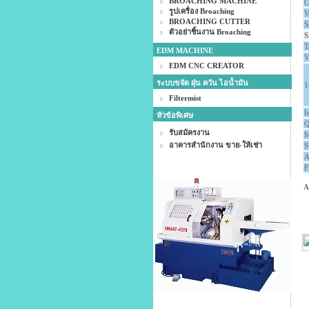
BROACHING MACHINE
C
รูปเครื่อง Broaching
V
BROACHING CUTTER
S
ตัวอย่าชิ้นงาน Broaching
S
T
EDM MACHINE
V
EDM CNC CREATOR
ระบบขจัด ฝุ่น ควัน ไอน้ำมัน
1
Filtermist
I
หัวข้อพิเศษ
Q
รับสมัครงาน
M
อาคารสำนักงาน ขาย-ให้เช่า
S
A
F
A