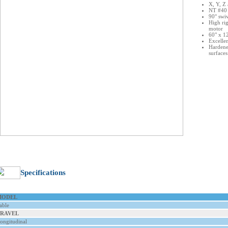
X, Y, Z 
NT #40 
90° swiv
High rig
motor
60" x 12
Excelle
Hardene
surfaces
Specifications
MODEL
able
RAVEL
ongitudinal