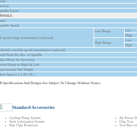
ross
ertical
pindle Travel
PINDLE
aper
ariable Speed
Low
Low Range
High
6-speed-range transmission (optional)
Low
High Range
High
nfinitely variable speed transmission (optional)
uill Feeds Per Rev. of Spindle
ain Motor for Inverting
wivel Angle to Right & Left
pproximate Net Weight
loor Space ( L x D x H )
ll Specifications And Designs Are Subject To Change Without Notice.
Standard Accessories
Cooling Pump System
Air Power D
Auto Lubrication System
Chip Tray
Way Chip Protectors
Tool Box wi