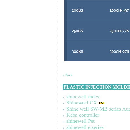
« Back
PLASTIC INJECTION MOLDI
shinewell index
Shineweel CX
Shine well SW-MB series Au
Keba controller
shinewell Pet
shinewell e series