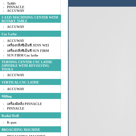
Tailift
PINNACLE
ACCUWAY
5 AXIS MACHINING CENTER WITH
ROTARY TABLE
ACCUWAY
Cnc Lathe
ACCUWAY
เครื่องกลึงซีเอ็นซี JENN WEI
เครื่องกลึงซีเอ็นซี SUN FIRM
SUN FIRM Cnc lathe
TURNING CENTER CNC LATHE
2SPINDLE WITH REVOLVING
TOOLS
ACCUWAY
VERTICAL CNC LATHE
ACCUWAY
Milling
เครื่องมิลลิ่ง PINNACLE
PINNACLE
Radial Drill
K-pan
BROACHING MACHINE