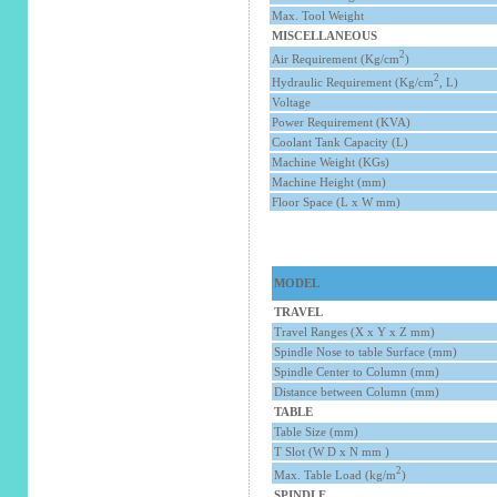
Max. Tool Weight
MISCELLANEOUS
2
Air Requirement (Kg/cm
)
2
Hydraulic Requirement (Kg/cm
, L
)
Voltage
Power Requirement (KVA)
Coolant Tank Capacity (L)
Machine Weight (KGs)
Machine Height (mm)
Floor Space (L x W mm)
MODEL
TRAVEL
Travel Ranges (X x Y x Z mm)
Spindle Nose to table Surface (mm)
Spindle Center to Column (mm)
Distance between Column (mm)
TABLE
Table Size (mm)
T Slot (W D x N mm )
2
Max. Table Load (kg/m
)
SPINDLE