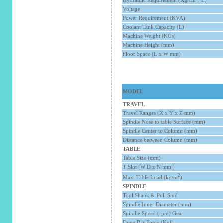
Voltage
Power Requirement (KVA)
Coolant Tank Capacity (L)
Machine Weight (KGs)
Machine Height (mm)
Floor Space (L x W mm)
MODEL
TRAVEL
Travel Ranges (X x Y x Z mm)
Spindle Nose to table Surface (mm)
Spindle Center to Column (mm)
Distance between Column (mm)
TABLE
Table Size (mm)
T Slot (W D x N mm )
2
Max. Table Load (kg/m
)
SPINDLE
Tool Shank & Pull Stud
Spindle Inner Diameter (mm)
Spindle Speed (rpm) Gear
Draw Bar Force (Kgf)