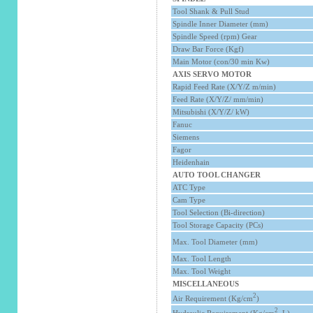
Tool Shank & Pull Stud
Spindle Inner Diameter (mm)
Spindle Speed (rpm) Gear
Draw Bar Force (Kgf)
Main Motor (con/30 min Kw)
AXIS SERVO MOTOR
Rapid Feed Rate (X/Y/Z m/min)
Feed Rate (X/Y/Z/ mm/min)
Mitsubishi (X/Y/Z/ kW)
Fanuc
Siemens
Fagor
Heidenhain
AUTO TOOL CHANGER
ATC Type
Cam Type
Tool Selection (Bi-direction)
Tool Storage Capacity (PCs)
Max. Tool Diameter (mm)
Max. Tool Length
Max. Tool Weight
MISCELLANEOUS
2
Air Requirement (Kg/cm
)
2
Hydraulic Requirement (Kg/cm
, L
)