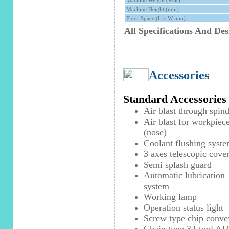
Machine Weight (KGs)
Machine Height (mm)
Floor Space (L x W mm)
All Specifications And De
Accessories
Standard Accessories
Air blast through spind
Air blast for workpiec
(nose)
Coolant flushing syst
3 axes telescopic cove
Semi splash guard
Automatic lubrication
system
Working lamp
Operation status light
Screw type chip conve