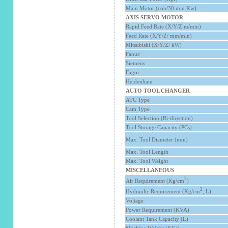
Main Motor (con/30 min Kw)
AXIS SERVO MOTOR
Rapid Feed Rate (X/Y/Z m/min)
Feed Rate (X/Y/Z/ mm/min)
Mitsubishi (X/Y/Z/ kW)
Fanuc
Siemens
Fagor
Heidenhain
AUTO TOOL CHANGER
ATC Type
Cam Type
Tool Selection (Bi-direction)
Tool Storage Capacity (PCs)
Max. Tool Diameter (mm)
Max. Tool Length
Max. Tool Weight
MISCELLANEOUS
2
Air Requirement (Kg/cm
)
2
Hydraulic Requirement (Kg/cm
, L
)
Voltage
Power Requirement (KVA)
Coolant Tank Capacity (L)