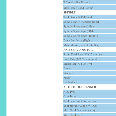
T Slot (W D x N mm )
2
Max. Table Load (kg/m
)
SPINDLE
Tool Shank & Pull Stud
Spindle Inner Diameter (mm)
Spindle Speed (rpm) Gear
Spindle Speed (rpm) Belt
Spindle Speed (rpm) Built-in
Draw Bar Force (Kgf)
Main Motor (con/30 min Kw)
AXIS SERVO MOTOR
Rapid Feed Rate (X/Y/Z m/min)
Feed Rate (X/Y/Z/ mm/min)
Mitsubishi (X/Y/Z/ kW)
Fanuc
Siemens
Fagor
Heidenhain
AUTO TOOL CHANGER
ATC Type
Cam Type
Tool Selection (Bi-direction)
Tool Storage Capacity (PCs)
Max. Tool Diameter (mm)
Max. Tool Length