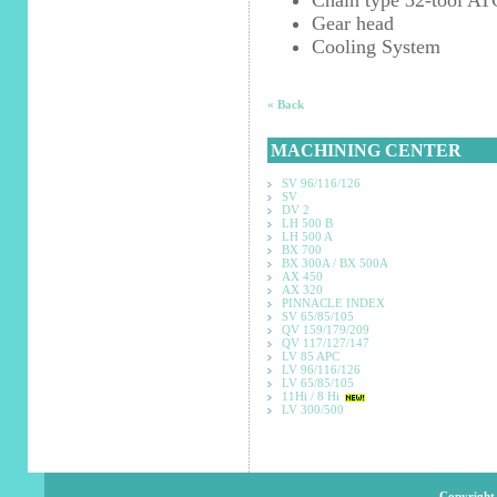
Chain type 32-tool AT
Gear head
Cooling System
« Back
MACHINING CENTER
SV 96/116/126
SV
DV 2
LH 500 B
LH 500 A
BX 700
BX 300A / BX 500A
AX 450
AX 320
PINNACLE INDEX
SV 65/85/105
QV 159/179/209
QV 117/127/147
LV 85 APC
LV 96/116/126
LV 65/85/105
11Hi / 8 Hi
LV 300/500
Copyright 