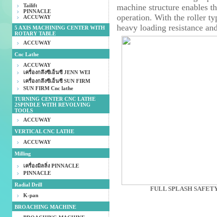
Tailift
machine structure enables th
PINNACLE
operation. With the roller ty
ACCUWAY
heavy loading resistance and
5 AXIS MACHINING CENTER WITH
ROTARY TABLE
ACCUWAY
Cnc Lathe
ACCUWAY
เครื่องกลึงซีเอ็นซี JENN WEI
เครื่องกลึงซีเอ็นซี SUN FIRM
SUN FIRM Cnc lathe
TURNING CENTER CNC LATHE
2SPINDLE WITH REVOLVING
TOOLS
ACCUWAY
VERTICAL CNC LATHE
ACCUWAY
Milling
เครื่องมิลลิ่ง PINNACLE
PINNACLE
Radial Drill
FULL SPLASH SAFETY
K-pan
BROACHING MACHINE