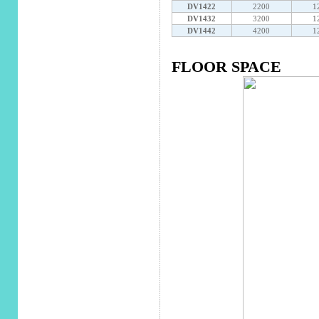
DV1422
2200
1
DV1432
3200
1
DV1442
4200
1
FLOOR SPACE