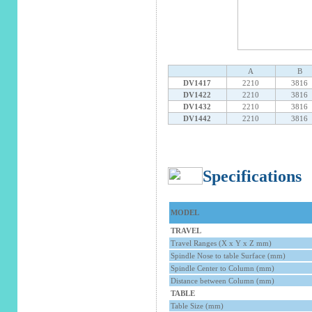
A
B
DV1417
2210
3816
DV1422
2210
3816
DV1432
2210
3816
DV1442
2210
3816
Specifications
MODEL
TRAVEL
Travel Ranges (X x Y x Z mm)
Spindle Nose to table Surface (mm)
Spindle Center to Column (mm)
Distance between Column (mm)
TABLE
Table Size (mm)