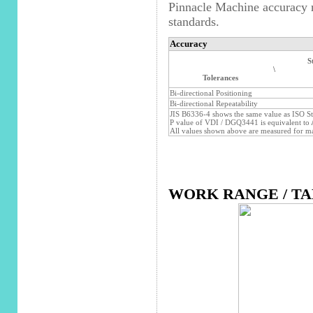
Pinnacle Machine accuracy
standards.
Accuracy
S
\
Tolerances
Bi-directional Positioning
Bi-directional Repeatability
JIS B6336-4 shows the same value as ISO S
P value of VDI / DGQ3441 is equivalent to 
All values shown above are measured for ma
WORK RANGE / TA